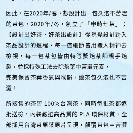
因此，在2020年/春，想設計出一包久泡不苦澀
的茶包，2020年/冬，創立了「申時七茶」；
【設計出好茶．好茶出設計】從視覺設計跨入
茶品設計的進程，每一道細節皆用職人精神去
檢視，每一包茶包皆由特等獎焙茶師親手焙
製，並採特殊工法去除茶葉中苦澀元素，
完美保留茶葉香氣與喉韻，讓茶包久泡也不苦
澀！
所販售的茶皆 100%台灣茶，同時每批茶都逐
批送檢，內袋嚴選高品質的 PLA 環保材質，全
部採用台灣茶原葉原片呈現，顛覆茶包＝苦澀