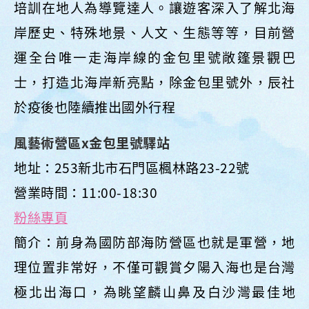
培訓在地人為導覽達人。讓遊客深入了解北海
岸歷史、特殊地景、人文、生態等等，目前營
運全台唯一走海岸線的金包里號敞篷景觀巴
士，打造北海岸新亮點，除金包里號外，辰社
於疫後也陸續推出國外行程
風藝術營區x金包里號驛站
地址：253新北市石門區楓林路23-22號
營業時間：11:00-18:30
粉絲專頁
簡介：前身為國防部海防營區也就是軍營，地
理位置非常好，不僅可觀賞夕陽入海也是台灣
極北出海口，為眺望麟山鼻及白沙灣最佳地