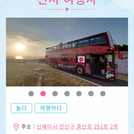
놀다
여행하다
주소 :
신베이시 진산구 중산로 251호 2층