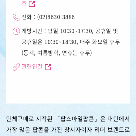
주소 :
신베이시 팔리구 관하이다다오 171
호
전화 : (02)8630-3886
개방시간 : 평일 10:30~17:30, 공휴일 및
공휴일은 10:30~18:30, 매주 화요일 휴무
(동계, 여름방학, 연휴는 휴무)
관련연결
단체구매로 시작된 「팝스마일팝콘」은 대만에서