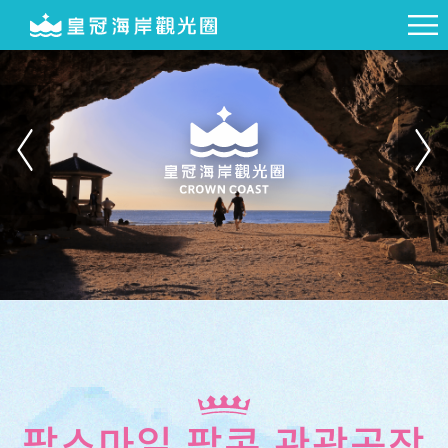
팝스마일 팝콘 관광공장