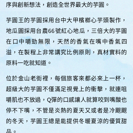
序與創新想法，創造全世界最大的芋圓。
芋圓王的芋圓採用台中大甲檳榔心芋頭製作，
地瓜圓採用台農66號紅心地瓜，三倍大的芋圓
在口中嚼勁無限，天然的香氣在嘴中香氣四
溢，在製程上非常講究比例原則，真材實料的
原料一吃就知道。
位於金山老街裡，每個旅客來都必來上一杯，
超級大的芋圓不僅滿足視覺上的衝擊，就連咀
嚼肌也不放過，Q彈的口感讓人就算咬到嘴酸也
停不下嘴，不管是炎熱的夏天又或者是冷颼颼
的冬天，芋圓王總是能提供冬暖夏涼的優質甜
品。