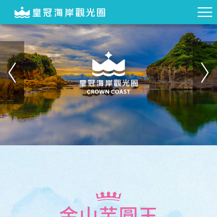
金山芋圓王