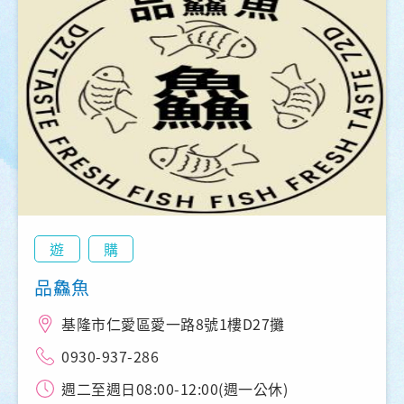
遊
購
品鱻魚
基隆市仁愛區愛一路8號1樓D27攤
0930-937-286
週二至週日08:00-12:00(週一公休)