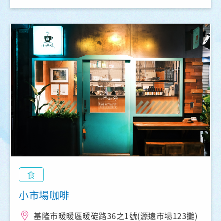
食
小市場咖啡
基隆市暖暖區暖碇路36之1號(源遠市場123攤)